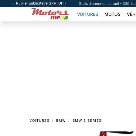
+ Publier publicitaire GRATUIT !
Stats d'annonce: actuel - 389, to
VOITURES
MOTOS
VÉH
VOITURES
BMW
BMW 3 SERIES