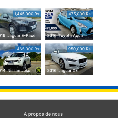
1,445,000 Rs
475,000 Rs
019' Jaguar E-Pace
2016' Toyota Aqua
465,000 Rs
950,000 Rs
014' Nissan Juke
2016' Jaguar XE
A propos de nous