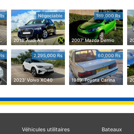
Rs
Négociable
189,000 Rs
swagen Jetta
2018' Audi A3
2007' Mazda Demio
2
Rs
2,295,000 Rs
60,000 Rs
2023' Volvo XC40
1989' Toyota Carina
2
Véhicules utilitaires
Bateaux