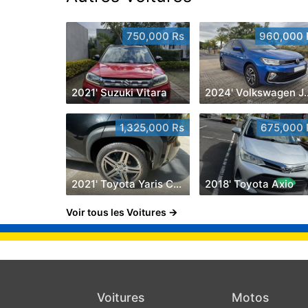
750,000 Rs
960,000 
2021' Suzuki Vitara
2024' Volk
1,325,000 Rs
675,000 
2021' Toyota Yaris Cross
2018' Toyota Axio
Voir tous les Voitures
Voitures
Motos