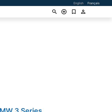
English
Français
BMW 3 Series