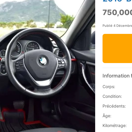
750,00
Publié 4 Décembr
Information 
Corps:
Condition:
Précédents:
Âge:
Kilométrage: