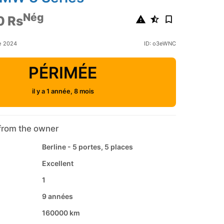
Nég
0 Rs
e 2024
ID: o3eWNC
PÉRIMÉE
il y a 1 année, 8 mois
from the owner
Berline - 5 portes, 5 places
Excellent
1
9 années
160000 km