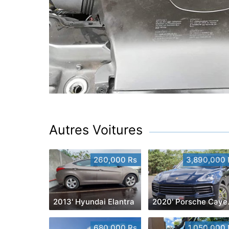
Autres Voitures
260,000 Rs
3,890,000 
2013' Hyundai Elantra
2020
680,000 Rs
1,050,000 