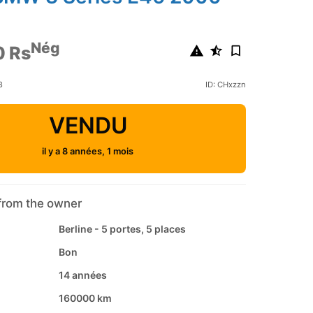
Nég
0 Rs
8
ID: CHxzzn
VENDU
il y a 8 années, 1 mois
from the owner
Berline - 5 portes, 5 places
Bon
14 années
160000 km