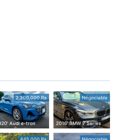
2,300,000 Rs
Négociable
020' Audi e-tron
2016' BMW 7 Series
445,000 Rs
Négociable