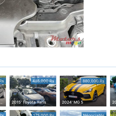
Rs
485,000 Rs
880,000 Rs
' Porsche Cayenne
2015' Toyota Yaris
2024' MG 5
2
Rs
175,000 Rs
Négociable