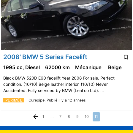
2008' BMW 5 Series Facelift
1995 cc, Diesel
62000 km
Mécanique
Beige
Black BMW 520D E60 facelift Year 2008 For sale. Perfect
condition. (10/10) Beige leather interior. (10/10) Never
Accidented. Fully serviced by BMW (Leal co Ltd). …
PÉRIMÉE
Curepipe.
Publié il y a 12 années
1
…
7
8
9
10
11