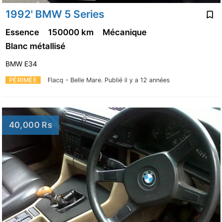
1992' BMW 5 Series
Essence
150000 km
Mécanique
Blanc métallisé
BMW E34
PÉRIMÉE
Flacq - Belle Mare.
Publié il y a 12 années
40,000 Rs