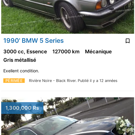
1990' BMW 5 Series
3000 cc, Essence
127000 km
Mécanique
Gris métallisé
Exellent condition.
PÉRIMÉE
Rivière Noire - Black River.
Publié il y a 12 années
1,300,000 Rs