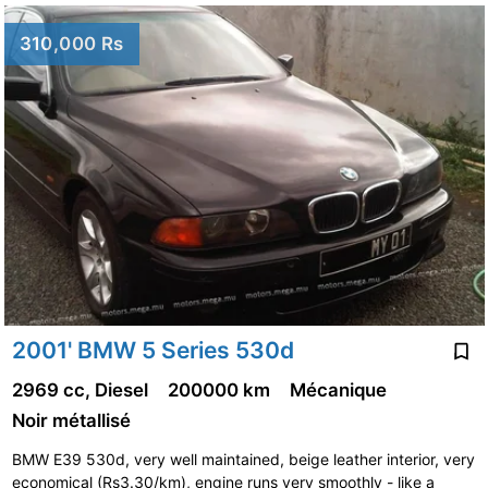
310,000 Rs
2001' BMW 5 Series 530d
2969 cc, Diesel
200000 km
Mécanique
Noir métallisé
BMW E39 530d, very well maintained, beige leather interior, very
economical (Rs3.30/km), engine runs very smoothly - like a