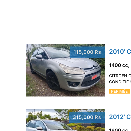
2010' 
115,000 Rs
1400 cc,
CITROEN C
CONDITION 
PÉRIMÉE
2012' C
315,000 Rs
1600 cc,