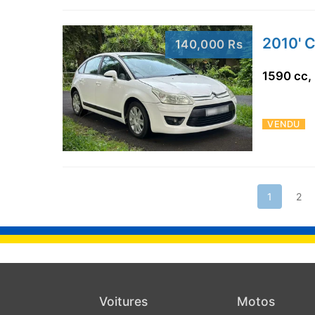
2010' C
140,000 Rs
1590 cc,
VENDU
1
2
Voitures
Motos