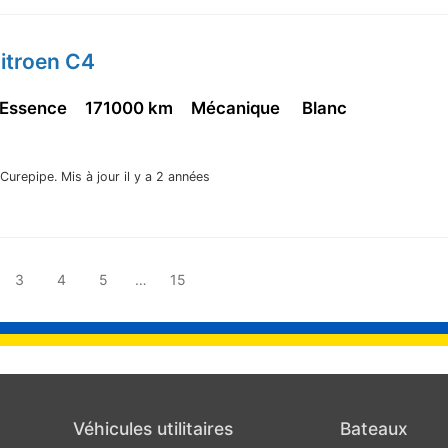
itroen C4
 Essence
171000 km
Mécanique
Blanc
Curepipe.
Mis à jour il y a 2 années
3
4
5
…
15
Véhicules utilitaires
Bateaux