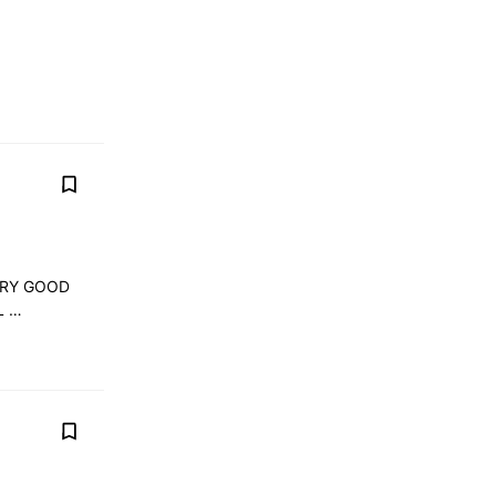
é
ERY GOOD
EL …