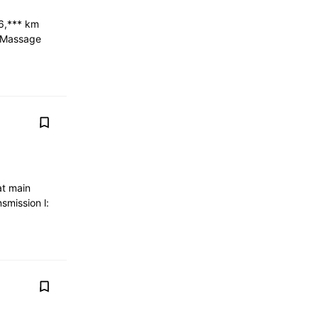
16,*** km
: Massage
at main
smission l: