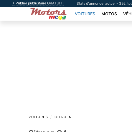
+ Publier publicitaire GRATUIT !
Stats d'annonce: actuel - 392, to
VOITURES
MOTOS
VÉH
VOITURES
CITROEN