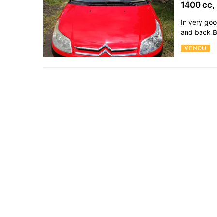
1400 cc,
In very go
and back 
VENDU