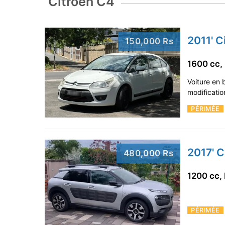
Citroen C4
2011' C
150,000 Rs
1600 cc,
Voiture en 
modificatio
PÉRIMÉE
2017' C
480,000 Rs
1200 cc,
PÉRIMÉE