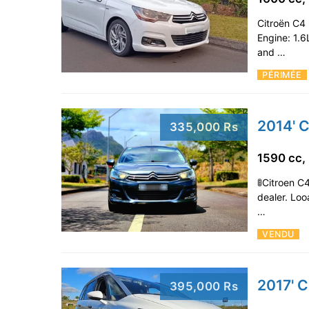
Citroën C4 
Engine: 1.6
and …
PÉRIMÉE
2014' C
335,000 Rs
1590 cc,
🚦Citroen C
dealer. Loo
…
VENDU
2017' C
395,000 Rs