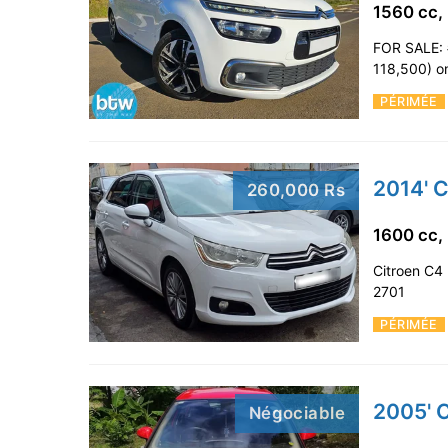
1560 cc,
FOR SALE: 
118,500) on
PÉRIMÉE
2014' C
260,000 Rs
1600 cc,
Citroen C4 
2701
PÉRIMÉE
2005' 
Négociable