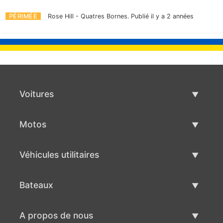
PÉRIMÉE
Rose Hill - Quatres Bornes.
Publié il y a 2 années
Voitures
Voitures d'occasion
Motos
Vente de voiture
Motos d'occasion
Véhicules utilitaires
Vente de moto
Véhicules utilitaires d'occasion
Bateaux
Vente de véhicules utilitaires
Bateaux d'occasion
A propos de nous