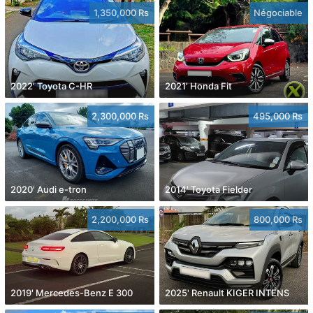
1,350,000 Rs
Négociable
2022' Toyota C-HR
2021' Honda Fit
2,300,000 Rs
495,000 Rs
2020' Audi e-tron
2014' Toyota Fielder
2,200,000 Rs
800,000 Rs
2019' Mercedes-Benz E 300
2025' Renault KIGER INTENS