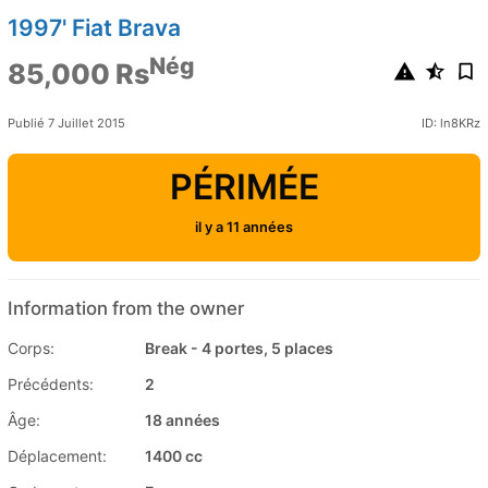
1997' Fiat Brava
Nég
85,000 Rs
Publié 7 Juillet 2015
ID: ln8KRz
PÉRIMÉE
il y a 11 années
Information from the owner
Corps:
Break - 4 portes, 5 places
Précédents:
2
Âge:
18 années
Déplacement:
1400 cc