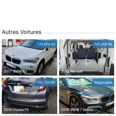
Autres Voitures
725,000 Rs
145,000 Rs
2017' BMW X1
2013' Renault
750,000 Rs
Négociable
2019' Honda Fit
2016' BMW 7 Series