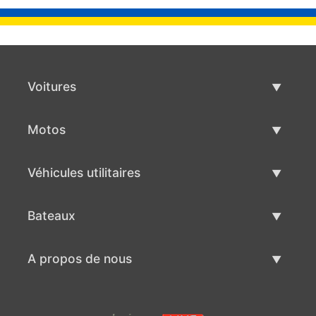
Voitures
Voitures d'occasion
Motos
Vente de voiture
Motos d'occasion
Véhicules utilitaires
Vente de moto
Véhicules utilitaires d'occasion
Bateaux
Vente de véhicules utilitaires
Bateaux d'occasion
A propos de nous
Vente de bateaux
A propos de nous