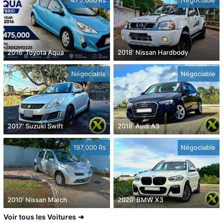
2016' Toyota Aqua
2018' Nissan Hardbody
Négociable
Négociable
2017' Suzuki Swift
2018' Audi A3
197,000 Rs
Négociable
2010' Nissan March
2020' BMW X3
Voir tous les Voitures