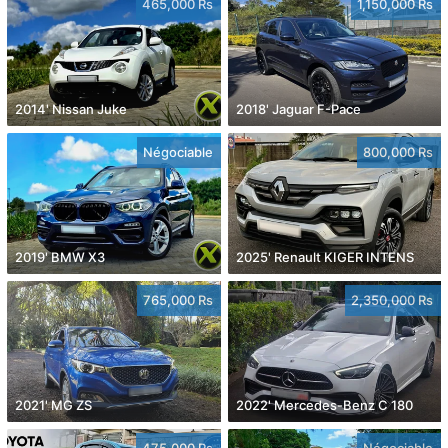
465,000 Rs
1,150,000 Rs
2014' Nissan Juke
2018' Jaguar F-Pace
Négociable
800,000 Rs
2019' BMW X3
2025' Renault KIGER INTENS
765,000 Rs
2,350,000 Rs
2021' MG ZS
2022' Mercedes-Benz C 180
475,000 Rs
Négociable