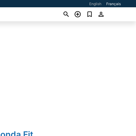
English
Français
onda Fit