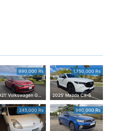
990,000 Rs
1,750,000 Rs
2021' Volkswagen Golf 8
2025' Mazda CX-5
245,000 Rs
960,000 Rs