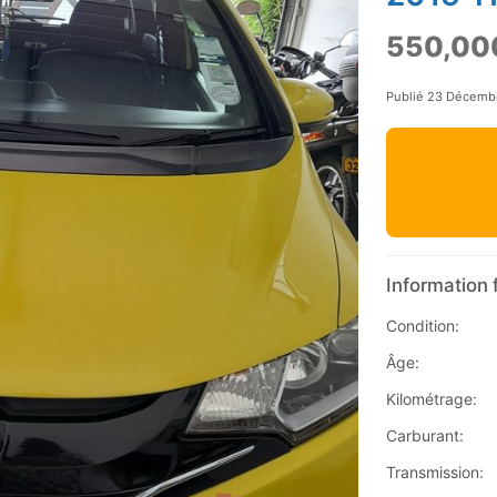
550,00
Publié 23 Décemb
Information 
Condition:
Âge:
Kilométrage:
Carburant:
Transmission: