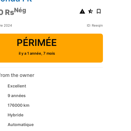
Nég
0 Rs
re 2024
ID: Reeqin
PÉRIMÉE
il y a 1 année, 7 mois
from the owner
Excellent
9 années
176000 km
Hybride
Automatique