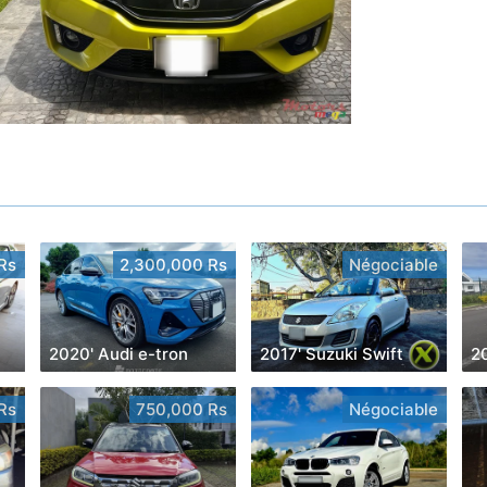
Rs
2,300,000 Rs
Négociable
2020' Audi e-tron
2017' Suzuki Swift
Rs
750,000 Rs
Négociable