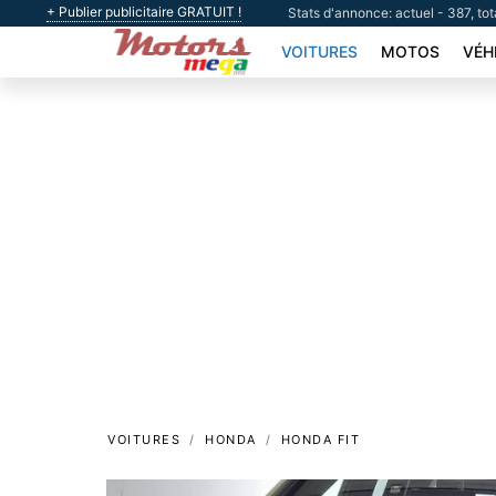
+ Publier publicitaire GRATUIT !
Stats d'annonce: actuel - 387, tot
VOITURES
MOTOS
VÉH
VOITURES
HONDA
HONDA FIT