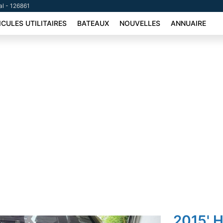
al - 126861
ICULES UTILITAIRES
BATEAUX
NOUVELLES
ANNUAIRE
2015' H