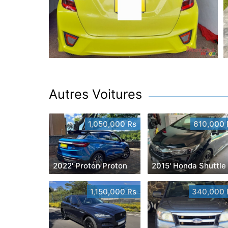
Autres Voitures
1,050,000 Rs
610,000 
2022' Proton Proton
2015' Honda Shuttle
1,150,000 Rs
340,000 