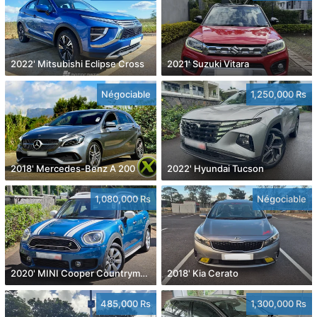
2022' Mitsubishi Eclipse Cross
2021' Suzuki Vitara
Négociable
1,250,000 Rs
2018' Mercedes-Benz A 200
2022' Hyundai Tucson
1,080,000 Rs
Négociable
2020' MINI Cooper Countryman
2018' Kia Cerato
485,000 Rs
1,300,000 Rs