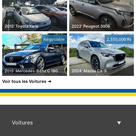
2015' Toyota Yaris
2022' Peugeot 3008
Négociable
2,550,000 Rs
2015' Mercedes-Benz C 180
2024' Mazda CX-9
Voir tous les Voitures
Voitures
Voitures d'occasion