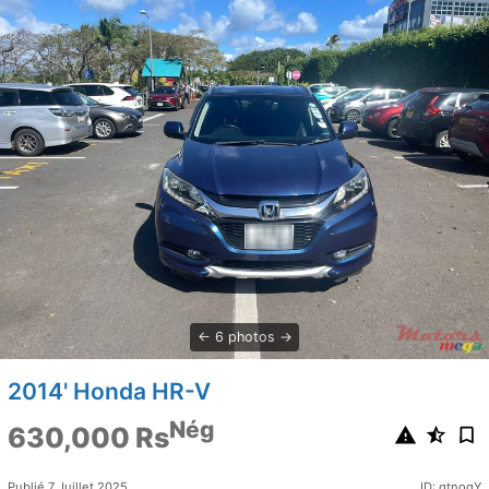
6 photos
2014' Honda HR-V
Nég
630,000 Rs
Publié 7 Juillet 2025
ID: gtnogY