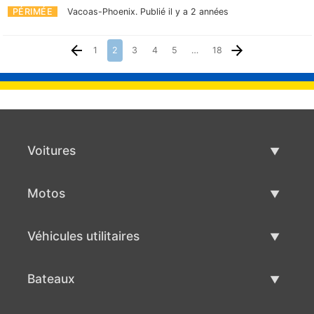
PÉRIMÉE
Vacoas-Phoenix.
Publié il y a 2 années
1
2
3
4
5
…
18
Voitures
Voitures d'occasion
Motos
Vente de voiture
Motos d'occasion
Véhicules utilitaires
Vente de moto
Véhicules utilitaires d'occasion
Bateaux
Vente de véhicules utilitaires
Bateaux d'occasion