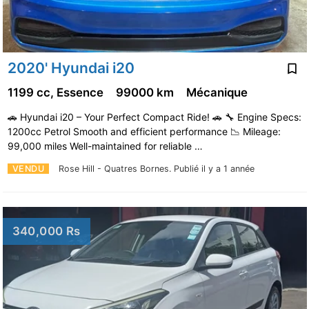
2020' Hyundai i20
1199 cc, Essence
99000 km
Mécanique
🚗 Hyundai i20 – Your Perfect Compact Ride! 🚗 🔧 Engine Specs:
1200cc Petrol Smooth and efficient performance 📉 Mileage:
99,000 miles Well-maintained for reliable …
VENDU
Rose Hill - Quatres Bornes.
Publié il y a 1 année
340,000 Rs