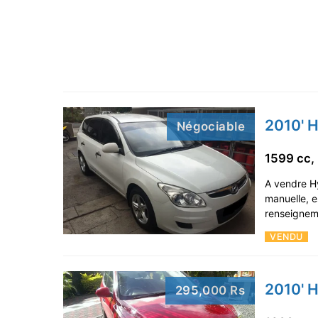
2010' 
Négociable
1599 cc,
A vendre Hy
manuelle, 
renseigne
VENDU
2010' H
295,000 Rs