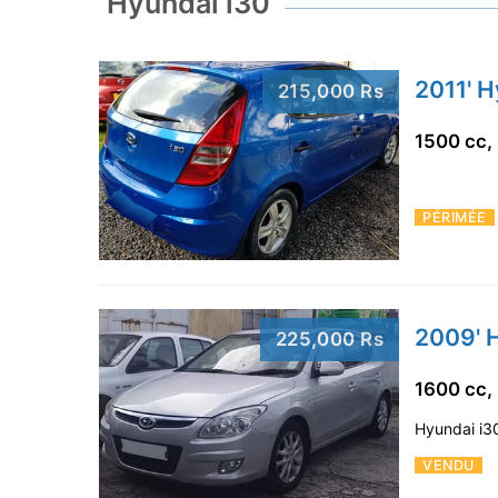
Hyundai i30
2011' H
215,000 Rs
1500 cc,
PÉRIMÉE
2009' 
225,000 Rs
1600 cc,
Hyundai i30
VENDU