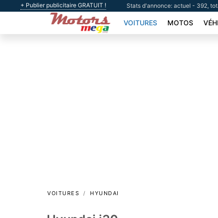
+ Publier publicitaire GRATUIT !
Stats d'annonce: actuel - 392, to
VOITURES
MOTOS
VÉH
VOITURES
HYUNDAI