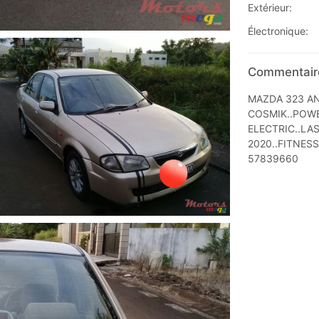
Extérieur:
Électronique:
Commentaire
MAZDA 323 AN
COSMIK..POWE
ELECTRIC..LA
2020..FITNESS
57839660