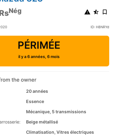
Nég
Rs
 2020
ID: H8NRYd
PÉRIMÉE
il y a 6 années, 6 mois
from the owner
20 années
Essence
Mécanique, 5 transmissions
arrosserie:
Beige métallisé
Climatisation, Vitres électriques