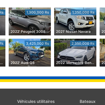
Rs
1,300,000 Rs
1,350,000 Rs
2022' Peugeot 3008
2021' Nissan Navara
2
Rs
3,425,000 Rs
2,350,000 Rs
2019' Mercedes-Benz E 300
2022' Audi Q8
2022' Mercedes-Benz C 180
2
Véhicules utilitaires
Bateaux