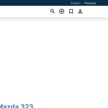
English
Français
Mazda 323