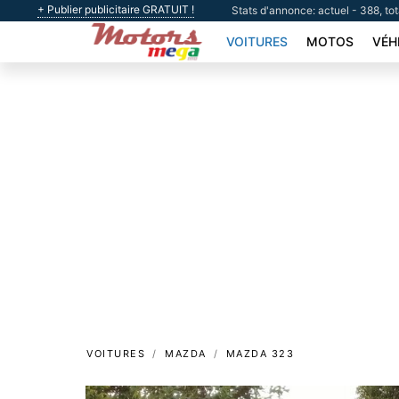
+ Publier publicitaire GRATUIT !
Stats d'annonce: actuel - 388, to
VOITURES
MOTOS
VÉH
VOITURES
MAZDA
MAZDA 323