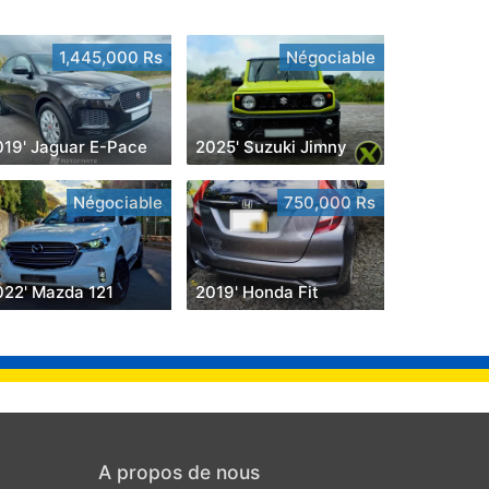
1,445,000 Rs
Négociable
019' Jaguar E-Pace
2025' Suzuki Jimny
Négociable
750,000 Rs
022' Mazda 121
2019' Honda Fit
A propos de nous