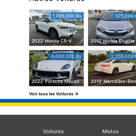
1,495,000 Rs
575,000 
2022' Honda CR-V
2015' Honda Shuttle
4,600,000 Rs
2,200,000 
2022' Porsche Macan
Voir tous les Voitures
Voitures
Motos