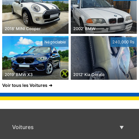
2018' MINI Cooper
2002' BMW
Négociable
240,000 Rs
2019' BMW X3
2012' Kia Cerato
Voir tous les Voitures
Voitures