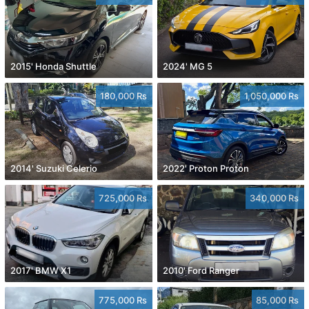
2015' Honda Shuttle
2024' MG 5
180,000 Rs
1,050,000 Rs
2014' Suzuki Celerio
2022' Proton Proton
725,000 Rs
340,000 Rs
2017' BMW X1
2010' Ford Ranger
775,000 Rs
85,000 Rs