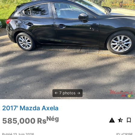
7 photos
2017' Mazda Axela
Nég
585,000 Rs
Publié 13 Juin 2026
ID: rC919E