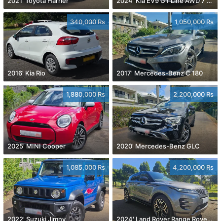
2021' Toyota Harrier
2024' Kia EV9 GT Line AWD 7 Seater
340,000 Rs
1,050,000 Rs
2016' Kia Rio
2017' Mercedes-Benz C 180
1,880,000 Rs
2,200,000 Rs
2025' MINI Cooper
2020' Mercedes-Benz GLC
1,085,000 Rs
4,200,000 Rs
2022' Suzuki Jimny
2024' Land Rover Range Rover Evoque