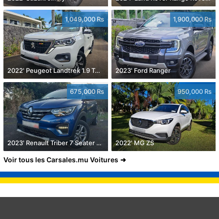
1,049,000 Rs
1,900,000 Rs
2022' Peugeot Landtrek 1.9 Turbo Diesel 4x4
2023' Ford Ranger
675,000 Rs
950,000 Rs
2023' Renault Triber 7 Seater 1.0
2022' MG ZS
Voir tous les Carsales.mu Voitures