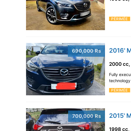
PÉRIMÉE
2016' 
690,000 Rs
2000 cc,
Fully exec
technology 
PÉRIMÉE
2015' 
700,000 Rs
1998 cc,