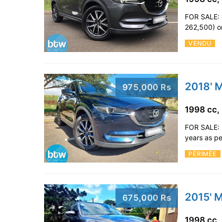
FOR SALE: 
262,500) on
VENDU
2018' 
975,000 Rs
1998 cc,
FOR SALE: 
years as pe
PÉRIMÉE
2015' 
675,000 Rs
1998 cc,