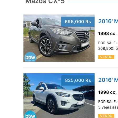
Mazda CX-5
2016' 
695,000 Rs
1998 cc,
FOR SALE: 
208,500) on
VENDU
2016' 
825,000 Rs
1998 cc,
FOR SALE: 
5 years as 
VENDU