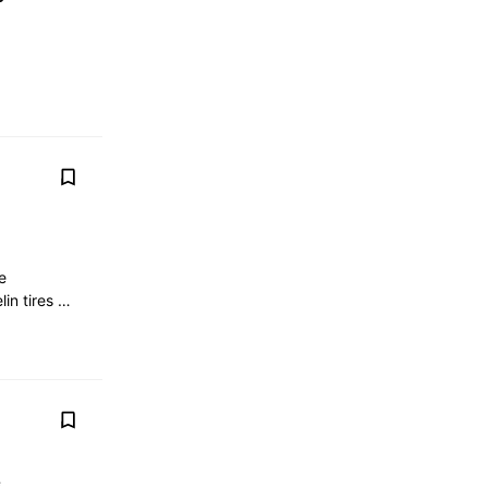
e
lin tires …
ée