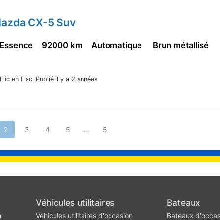
Mazda CX-5 Suv
 Essence
92000 km
Automatique
Brun métallisé
Flic en Flac.
Publié il y a 2 années
2
3
4
5
…
5
Véhicules utilitaires
Bateaux
n
Véhicules utilitaires d'occasion
Bateaux d'occas