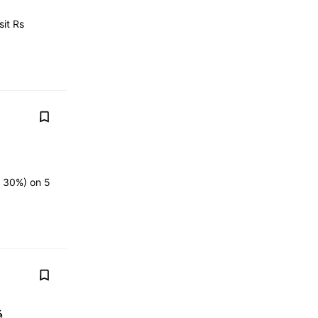
it Rs
t 30%) on 5
é