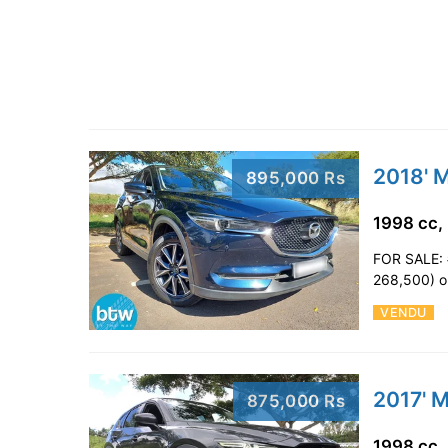
2018' 
895,000 Rs
1998 cc,
FOR SALE: 
268,500) on
VENDU
2017' 
875,000 Rs
1998 cc,