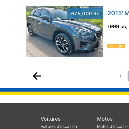
2015' 
675,000 Rs
1999 cc,
VENDU
1
Voitures
Motos
Voitures d'occasion
Motos d'occasio