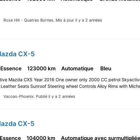
Rose Hill - Quatres Bornes.
Mis à jour il y a 2 années
Mazda CX-5
 Essence
123000 km
Automatique
Bleu
utive Mazda CX5 Year 2016 One owner only 2000 CC petrol Skyactiv
Leather Seats Sunroof Steering wheel Controls Alloy Rims with Miche
Vacoas-Phoenix.
Publié il y a 2 années
Mazda CX-5
 Essence
104000 km
Automatique avec surmultipli