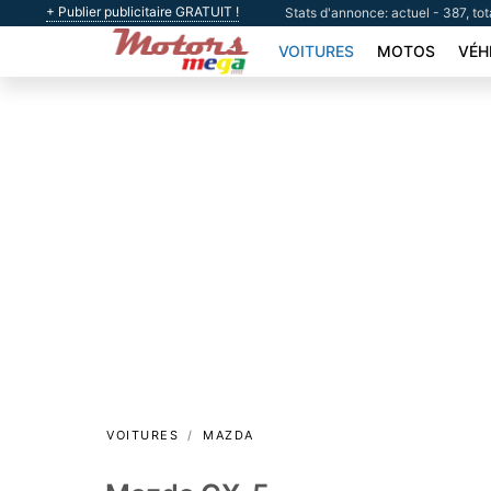
+ Publier publicitaire GRATUIT !
Stats d'annonce: actuel - 387, tot
VOITURES
MOTOS
VÉH
VOITURES
MAZDA