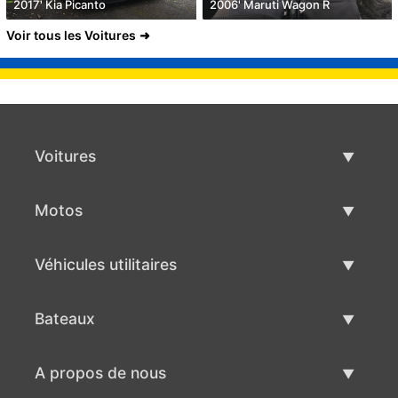
2017' Kia Picanto
2006' Maruti Wagon R
Voir tous les Voitures
Voitures
Voitures d'occasion
Motos
Vente de voiture
Motos d'occasion
Véhicules utilitaires
Vente de moto
Véhicules utilitaires d'occasion
Bateaux
Vente de véhicules utilitaires
Bateaux d'occasion
A propos de nous