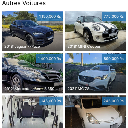
Autres Voitures
1,150,000 Rs
775,000 Rs
2018' Jaguar F-Pace
2018' MINI Cooper
1,400,000 Rs
890,000 Rs
2012' Mercedes-Benz S 350
2021' MG ZS
145,000 Rs
245,000 Rs