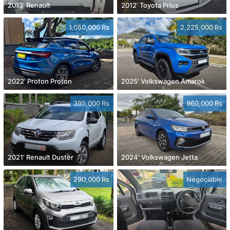
2013' Renault
2012' Toyota Prius
1,050,000 Rs
2,225,000 Rs
2022' Proton Proton
2025' Volkswagen Amarok
395,000 Rs
960,000 Rs
2021' Renault Duster
2024' Volkswagen Jetta
290,000 Rs
Négociable