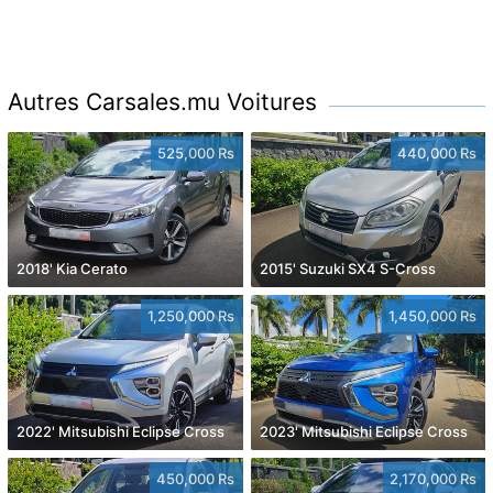
Autres Carsales.mu Voitures
525,000 Rs
440,000 Rs
2018' Kia Cerato
2015' Suzuki SX4 S-Cross
1,250,000 Rs
1,450,000 Rs
2022' Mitsubishi Eclipse Cross
2023' Mitsubishi Eclipse Cross
450,000 Rs
2,170,000 Rs