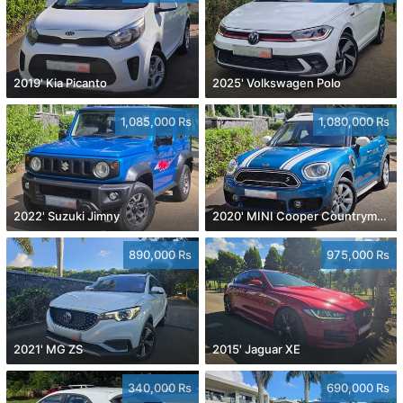
2019' Kia Picanto
2025' Volkswagen Polo
1,085,000 Rs
1,080,000 Rs
2022' Suzuki Jimny
2020' MINI Cooper Countryman
890,000 Rs
975,000 Rs
2021' MG ZS
2015' Jaguar XE
340,000 Rs
690,000 Rs