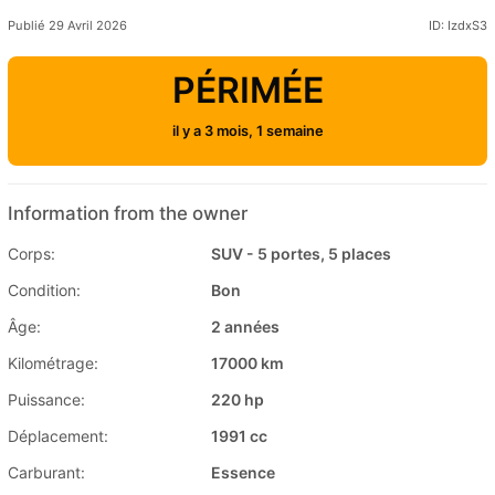
Publié 29 Avril 2026
ID: IzdxS3
PÉRIMÉE
il y a 3 mois, 1 semaine
Information from the owner
Corps:
SUV - 5 portes, 5 places
Condition:
Bon
Âge:
2 années
Kilométrage:
17000 km
Puissance:
220 hp
Déplacement:
1991 cc
Carburant:
Essence