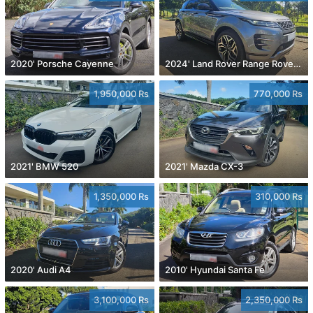
2020' Porsche Cayenne
2024' Land Rover Range Rover Evoque
1,950,000 Rs
770,000 Rs
2021' BMW 520
2021' Mazda CX-3
1,350,000 Rs
310,000 Rs
2020' Audi A4
2010' Hyundai Santa Fe
3,100,000 Rs
2,350,000 Rs