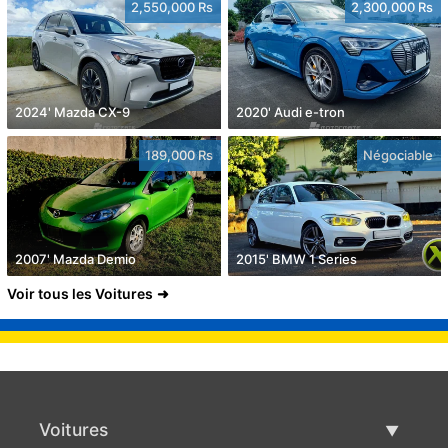
2,550,000 Rs
2,300,000 Rs
2024' Mazda CX-9
2020' Audi e-tron
189,000 Rs
Négociable
2007' Mazda Demio
2015' BMW 1 Series
Voir tous les Voitures
Voitures