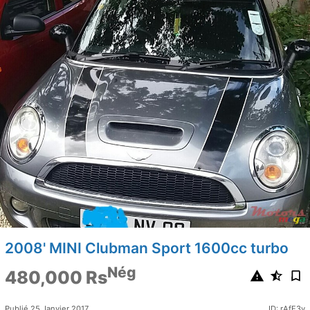
2008' MINI Clubman Sport 1600cc turbo
Nég
480,000 Rs
Publié 25 Janvier 2017
ID: rAfE3y