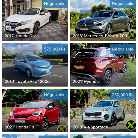
Négociable
Négociable
2017' Honda Civic
2018' Mercedes-Benz A 200
575,000 Rs
Négociable
2016' Toyota Vitz 1300cc
2021' Hyundai
Négociable
750,000 Rs
2021' Honda Fit
2018' Kia Sportage