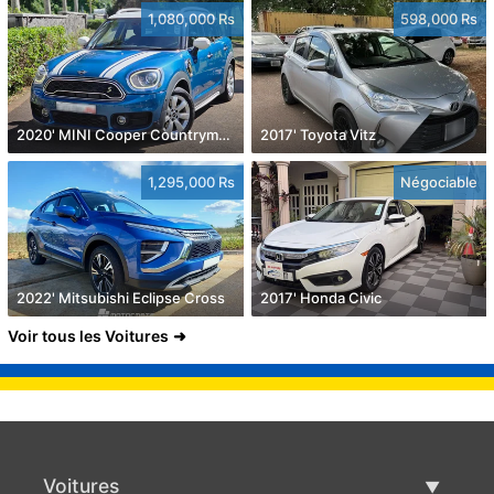
1,080,000 Rs
598,000 Rs
2020' MINI Cooper Countryman
2017' Toyota Vitz
1,295,000 Rs
Négociable
2022' Mitsubishi Eclipse Cross
2017' Honda Civic
Voir tous les Voitures
Voitures