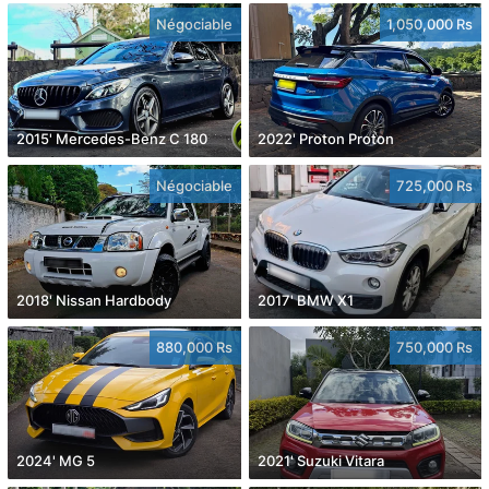
Négociable
1,050,000 Rs
2015' Mercedes-Benz C 180
2022' Proton Proton
Négociable
725,000 Rs
2018' Nissan Hardbody
2017' BMW X1
880,000 Rs
750,000 Rs
2024' MG 5
2021' Suzuki Vitara