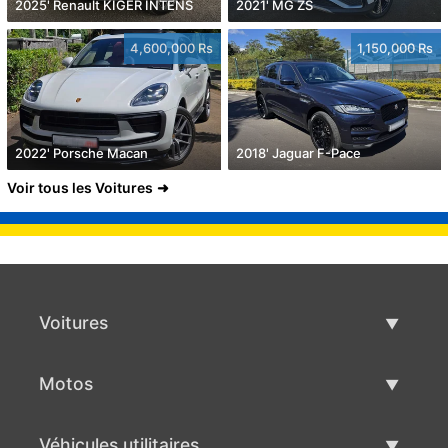
2025' Renault KIGER INTENS
2021' MG ZS
4,600,000 Rs
1,150,000 Rs
2022' Porsche Macan
2018' Jaguar F-Pace
Voir tous les Voitures
Voitures
Voitures d'occasion
Motos
Vente de voiture
Motos d'occasion
Véhicules utilitaires