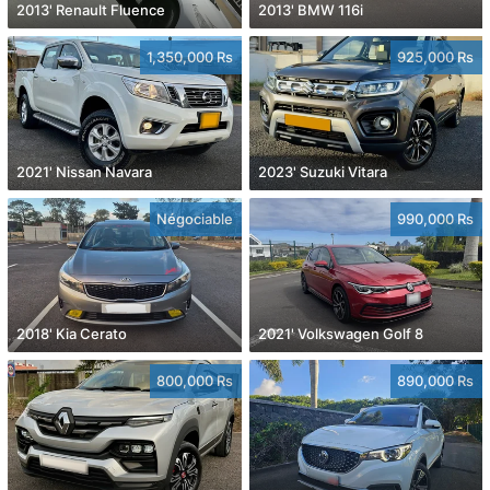
2013' Renault Fluence
2013' BMW 116i
1,350,000 Rs
925,000 Rs
2021' Nissan Navara
2023' Suzuki Vitara
Négociable
990,000 Rs
2018' Kia Cerato
2021' Volkswagen Golf 8
800,000 Rs
890,000 Rs