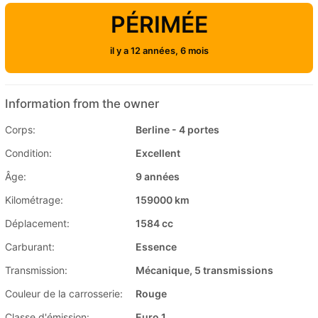
PÉRIMÉE
il y a 12 années, 6 mois
Information from the owner
Corps:
Berline - 4 portes
Condition:
Excellent
Âge:
9 années
Kilométrage:
159000 km
Déplacement:
1584 cc
Carburant:
Essence
Transmission:
Mécanique, 5 transmissions
Couleur de la carrosserie:
Rouge
Classe d'émission:
Euro 1