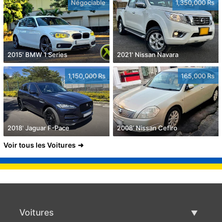
Négociable
1,350,000 Rs
2015' BMW 1 Series
2021' Nissan Navara
1,150,000 Rs
165,000 Rs
2018' Jaguar F-Pace
2008' Nissan Cefiro
Voir tous les Voitures
Voitures