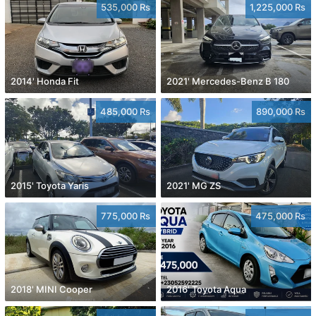
535,000 Rs
1,225,000 Rs
2014' Honda Fit
2021' Mercedes-Benz B 180
485,000 Rs
890,000 Rs
2015' Toyota Yaris
2021' MG ZS
775,000 Rs
475,000 Rs
2018' MINI Cooper
2016' Toyota Aqua