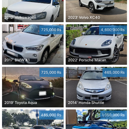
2012' Volkswagen
2023' Volvo XC40
725,000 Rs
4,600,000 Rs
2017' BMW X1
2022' Porsche Macan
725,000 Rs
465,000 Rs
2019' Toyota Aqua
2014' Honda Shuttle
485,000 Rs
1,050,000 Rs