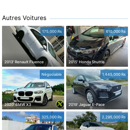
Autres Voitures
175,000 Rs
610,000 Rs
2013' Renault Fluence
2015' Honda Shuttle
Négociable
1,445,000 Rs
2020' BMW X3
2019' Jaguar E-Pace
325,000 Rs
2,295,000 Rs