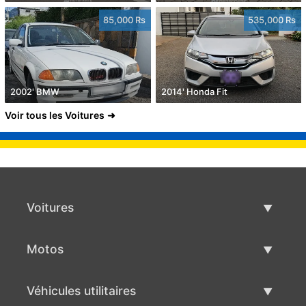
85,000 Rs
535,000 Rs
2002' BMW
2014' Honda Fit
Voir tous les Voitures
Voitures
Voitures d'occasion
Motos
Vente de voiture
Motos d'occasion
Véhicules utilitaires