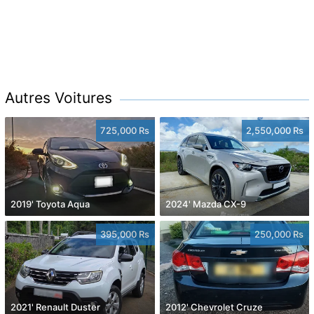
Autres Voitures
725,000 Rs
2,550,000 Rs
2019' Toyota Aqua
2024' Mazda CX-9
395,000 Rs
250,000 Rs
2021' Renault Duster
2012' Chevrolet Cruze