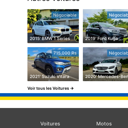
Négociable
Négociab
2015' BMW 1 Series
2019' Ford Kuga
715,000 Rs
Négociab
2021' Suzuki Vitara
Voir tous les Voitures
Voitures
Motos