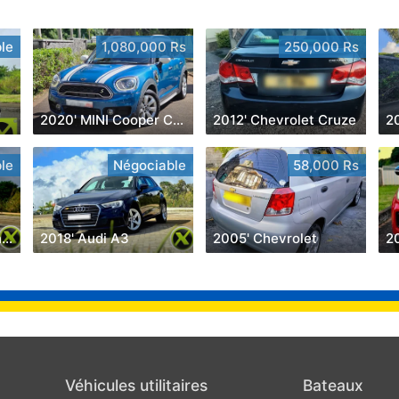
le
1,080,000 Rs
250,000 Rs
2020' MINI Cooper Countryman
2012' Chevrolet Cruze
2
le
Négociable
58,000 Rs
2020' Mercedes-Benz C 180
2018' Audi A3
2005' Chevrolet
20
Véhicules utilitaires
Bateaux