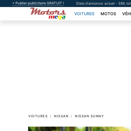
+ Publier publicitaire GRATUIT !
Stats d'annonce: actuel - 389, to
VOITURES
MOTOS
VÉH
VOITURES
NISSAN
NISSAN SUNNY