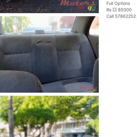
Full Options
Rs 💥 85000
Call 57862252