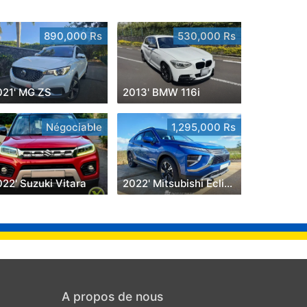
890,000 Rs
530,000 Rs
021' MG ZS
2013' BMW 116i
Négociable
1,295,000 Rs
22' Suzuki Vitara
2022' Mitsubishi Eclipse Cross
A propos de nous