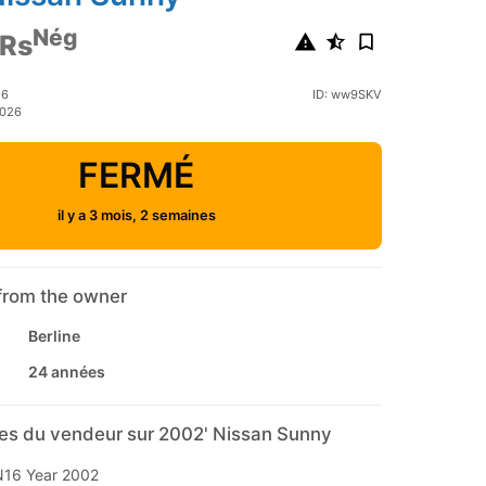
Nég
 Rs
26
ID: ww9SKV
2026
FERMÉ
il y a 3 mois, 2 semaines
from the owner
Berline
24 années
s du vendeur sur 2002' Nissan Sunny
N16 Year 2002