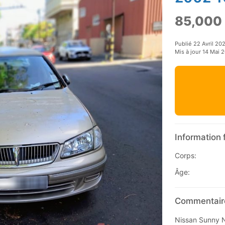
85,000
Publié 22 Avril 20
Mis à jour 14 Mai 
Information 
Corps:
Âge:
Commentaire
Nissan Sunny 