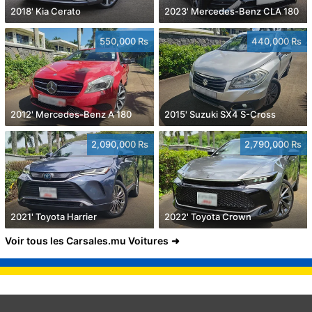
2018' Kia Cerato
2023' Mercedes-Benz CLA 180
550,000 Rs
440,000 Rs
2012' Mercedes-Benz A 180
2015' Suzuki SX4 S-Cross
2,090,000 Rs
2,790,000 Rs
2021' Toyota Harrier
2022' Toyota Crown
Voir tous les Carsales.mu Voitures