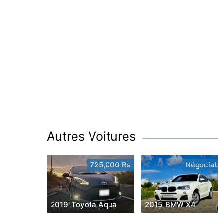
Autres Voitures
725,000 Rs
Négociab
2019' Toyota Aqua
2015' BMW X4