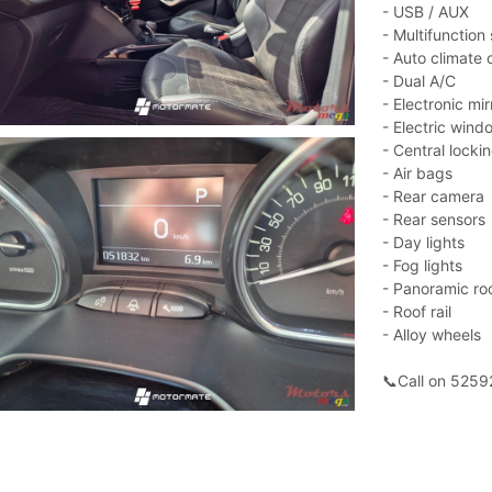
- USB / AUX
- Multifunction
- Auto climate 
- Dual A/C
- Electronic mir
- Electric wind
- Central locki
- Air bags
- Rear camera
- Rear sensors
- Day lights
- Fog lights
- Panoramic ro
- Roof rail
- Alloy wheels
📞Call on 525