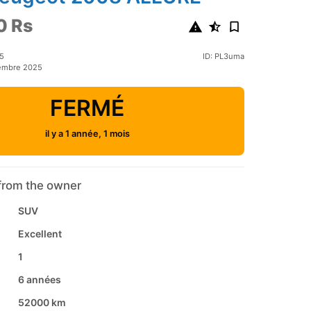
0 Rs
25
ID: PL3uma
tembre 2025
FERMÉ
il y a 1 année, 1 mois
from the owner
SUV
Excellent
1
6 années
52000 km