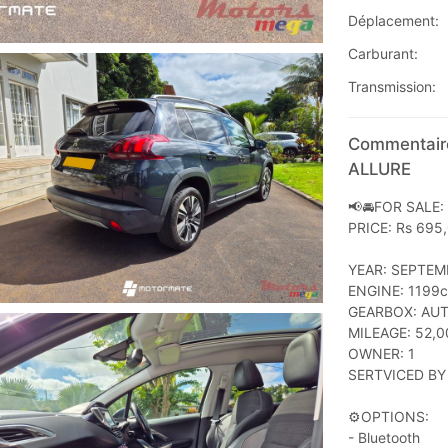
Déplacement:
Carburant:
Transmission:
Commentaire
ALLURE
📢🚘FOR SALE:
PRICE: Rs 695
YEAR: SEPTEM
ENGINE: 1199
GEARBOX: AU
MILEAGE: 52,
OWNER: 1
SERTVICED BY
⚙️OPTIONS:
- Bluetooth