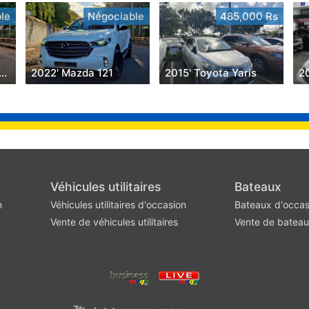
le
Négociable
485,000 Rs
8' Nissan Hardbody
2022' Mazda 121
2015' Toyota Yaris
20
Véhicules utilitaires
Bateaux
n
Véhicules utilitaires d'occasion
Bateaux d'occas
Vente de véhicules utilitaires
Vente de batea