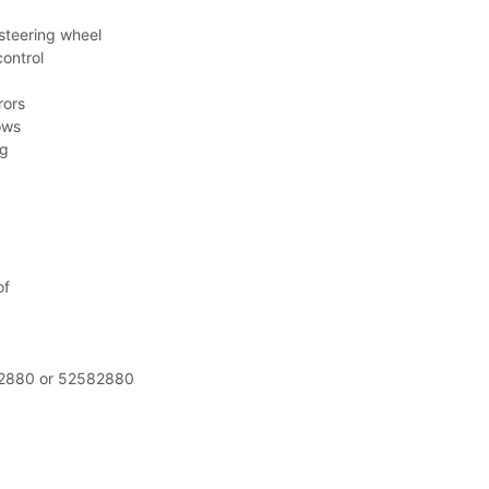
 steering wheel
control
rors
ows
ng
of
92880 or 52582880