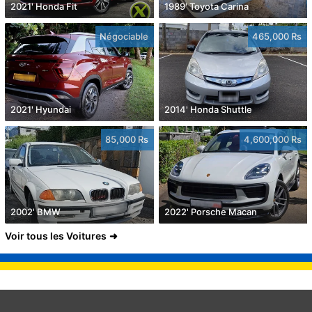
2021' Honda Fit
1989' Toyota Carina
Négociable
465,000 Rs
2021' Hyundai
2014' Honda Shuttle
85,000 Rs
4,600,000 Rs
2002' BMW
2022' Porsche Macan
Voir tous les Voitures