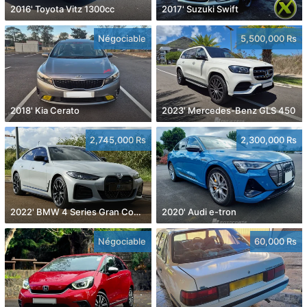
2016' Toyota Vitz 1300cc
2017' Suzuki Swift
Négociable
5,500,000 Rs
2018' Kia Cerato
2023' Mercedes-Benz GLS 450
2,745,000 Rs
2,300,000 Rs
2022' BMW 4 Series Gran Coupe
2020' Audi e-tron
Négociable
60,000 Rs