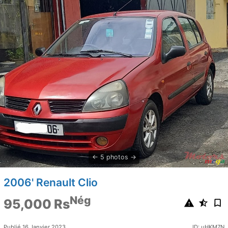
5 photos
2006' Renault Clio
Nég
95,000 Rs
Publié 16 Janvier 2023
ID: uHKM7N