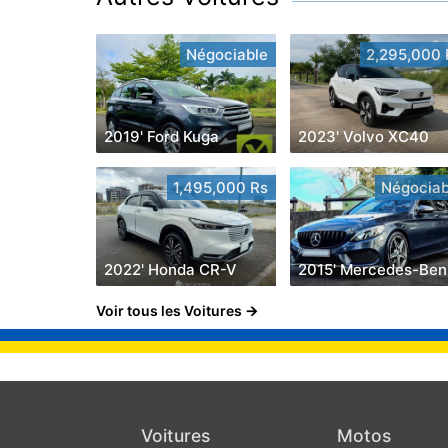
Négociable
2,295,000 
2019' Ford Kuga
2023' Volvo XC40
1,495,000 Rs
Négociab
2022' Honda CR-V
2
Voir tous les Voitures
Voitures
Motos