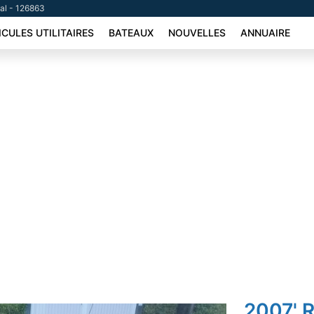
tal - 126863
ICULES UTILITAIRES
BATEAUX
NOUVELLES
ANNUAIRE
2007' R