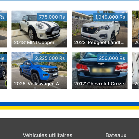
Rs
775,000 Rs
1,049,000 Rs
2018' MINI Cooper
2022' Peugeot Landtrek 1.9 Turbo Diesel 4x4
2
le
2,225,000 Rs
250,000 Rs
015' Mercedes-Benz C 180
2025' Volkswagen Amarok
2012' Chevrolet Cruze
2
Véhicules utilitaires
Bateaux