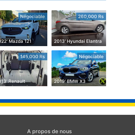
Négociable
260,000 Rs
022' Mazda 121
2013' Hyundai Elantra
145,000 Rs
Négociable
013' Renault
2019' BMW X3
A propos de nous