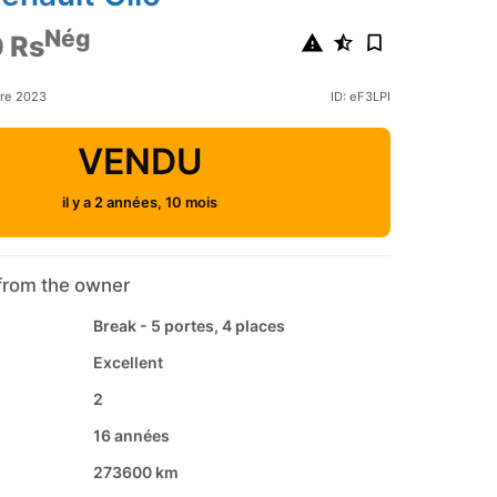
Nég
 Rs
bre 2023
ID: eF3LPI
VENDU
il y a 2 années, 10 mois
from the owner
Break - 5 portes, 4 places
Excellent
2
16 années
273600 km