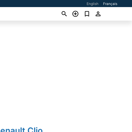
English
Français
enault Clio