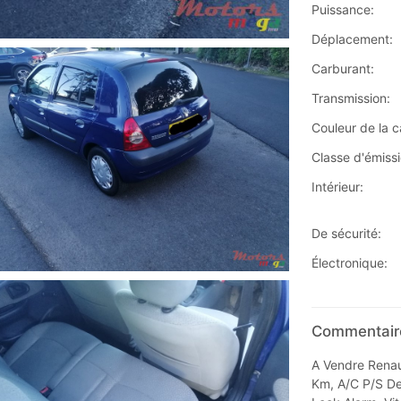
Puissance:
Déplacement:
Carburant:
Transmission:
Couleur de la c
Classe d'émissi
Intérieur:
De sécurité:
Électronique:
Commentaire
A Vendre Renau
Km, A/C P/S Deu