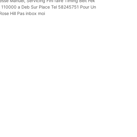
esse Manuel, Servicing Fini faire Timing Belt Fek
 110000 a Deb Sur Place Tel 58245751 Pour Un
ose Hill Pas inbox moi