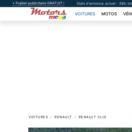
+ Publier publicitaire GRATUIT !
Stats d'annonce: actuel - 384, to
VOITURES
MOTOS
VÉH
VOITURES
RENAULT
RENAULT CLIO