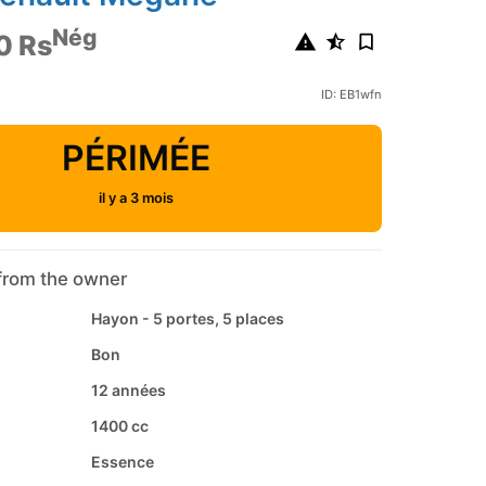
Nég
0 Rs
ID: EB1wfn
PÉRIMÉE
il y a 3 mois
from the owner
Hayon - 5 portes, 5 places
Bon
12 années
1400 cc
Essence