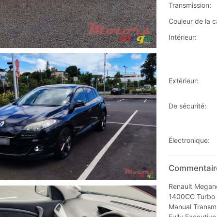
Transmission:
Couleur de la c
Intérieur:
Extérieur:
De sécurité:
Électronique:
Commentaire
Renault Megan
1400CC Turbo
Manual Transmi
Fully Executive