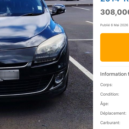
308,00
Publié 6 Mai 2026
Information 
Corps:
Condition:
Âge:
Déplacement:
Carburant: