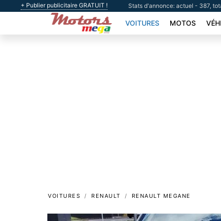
+ Publier publicitaire GRATUIT !
Stats d'annonce: actuel - 387, tot
VOITURES
MOTOS
VÉH
VOITURES
RENAULT
RENAULT MEGANE