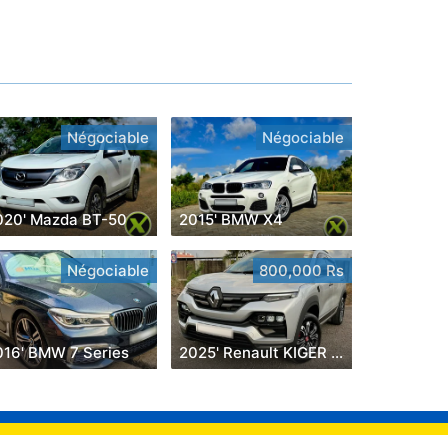
Négociable
Négociable
020' Mazda BT-50
2015' BMW X4
Négociable
800,000 Rs
016' BMW 7 Series
2025' Renault KIGER INTENS