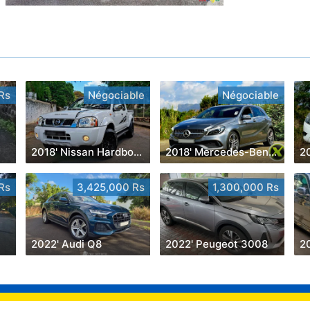
Rs
Négociable
Négociable
2018' Nissan Hardbody
2018' Mercedes-Benz A 200
2
Rs
3,425,000 Rs
1,300,000 Rs
2022' Audi Q8
2022' Peugeot 3008
2