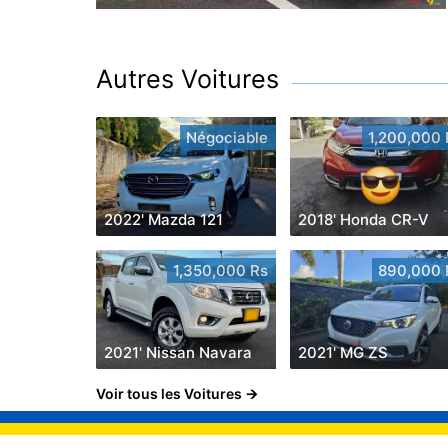
Autres Voitures
Négociable
1,200,000 
2022' Mazda 121
2018' Honda CR-V
1,350,000 Rs
890,000 
2021' Nissan Navara
2021' MG ZS
Voir tous les Voitures