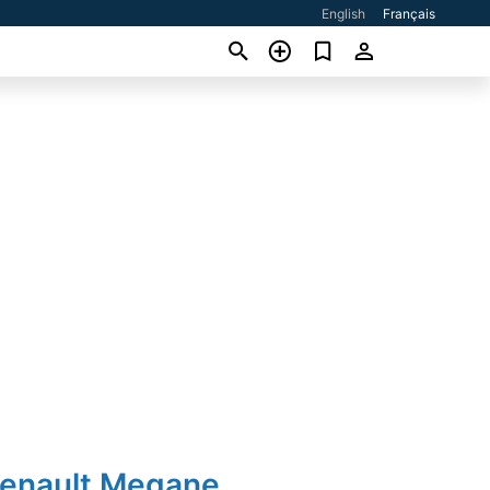
English
Français
Renault Megane