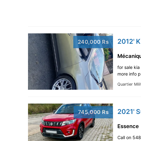
2012' K
240,000 Rs
Mécani
for sale ki
more info 
Quartier Mili
2021' S
745,000 Rs
Essence
Call on 5