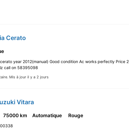
ia Cerato
que
a cerato year 2012(manual) Good condition Ac works perfectly Price
plz call on 58395098
taire.
Mis à jour il y a 2 jours
uzuki Vitara
75000 km
Automatique
Rouge
4800338