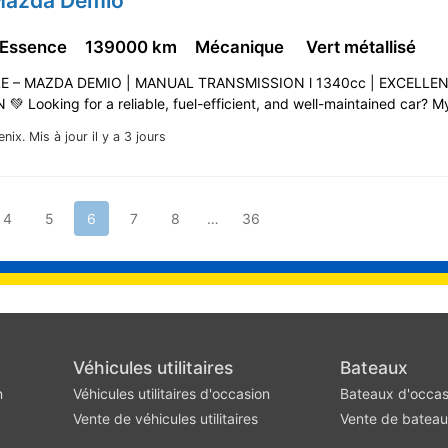
Mazda Demio
 Essence
139000 km
Mécanique
Vert métallisé
LE – MAZDA DEMIO | MANUAL TRANSMISSION l 1340cc | EXCELLE
 Looking for a reliable, fuel-efficient, and well-maintained car?
enix.
Mis à jour il y a 3 jours
4
5
6
7
8
…
36
Véhicules utilitaires
Bateaux
n
Véhicules utilitaires d'occasion
Bateaux d'occas
Vente de véhicules utilitaires
Vente de batea