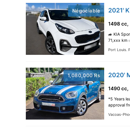
2021' K
Négociable
1498 cc,
🚙 KIA Spor
71,xxx km 
Port Louis.
P
2020' 
1,080,000 Rs
1490 cc,
*5 Years le
approval f
Vacoas-Pho