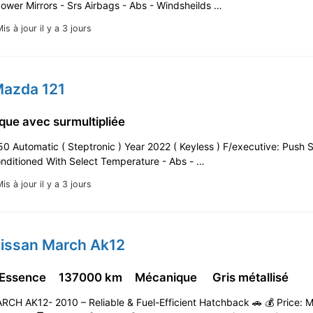
Power Mirrors - Srs Airbags - Abs - Windsheilds …
is à jour il y a 3 jours
Mazda 121
que avec surmultipliée
 Automatic ( Steptronic ) Year 2022 ( Keyless ) F/executive: Push S
onditioned With Select Temperature - Abs - …
is à jour il y a 3 jours
Nissan March Ak12
 Essence
137000 km
Mécanique
Gris métallisé
CH AK12- 2010 – Reliable & Fuel-Efficient Hatchback 🚗 💰 Price: 