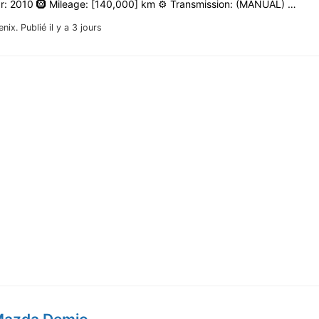
ar: 2010 🛞 Mileage: [140,000] km ⚙️ Transmission: (MANUAL) …
enix.
Publié il y a 3 jours