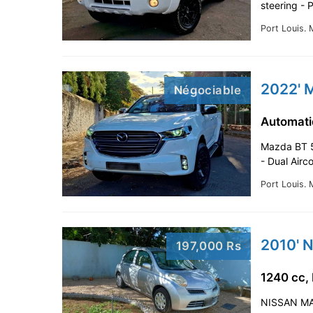
steering - 
Port Louis.
M
2022' 
Négociable
Automati
Mazda BT 50
- Dual Airc
Port Louis.
M
2010' 
197,000 Rs
1240 cc,
NISSAN MAR