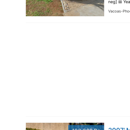
neg] 📅 Ye
Vacoas-Pho