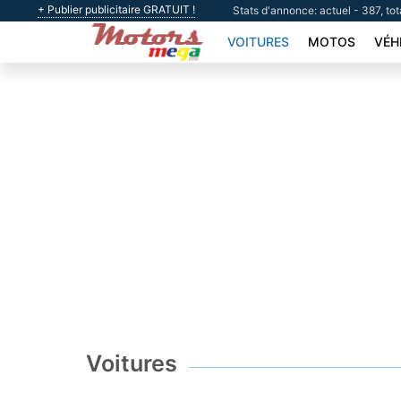
+ Publier publicitaire GRATUIT !
Stats d'annonce: actuel - 387, tot
VOITURES
MOTOS
VÉH
Voitures