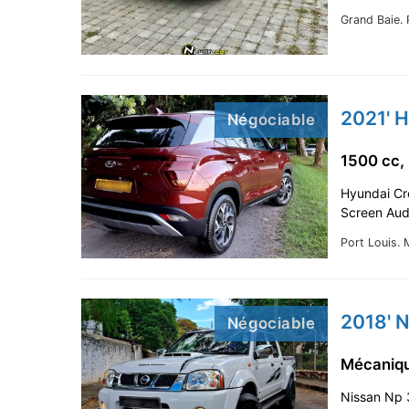
Grand Baie.
2021' 
Négociable
1500 cc,
Hyundai Cre
Screen Aud
Port Louis.
M
2018' 
Négociable
Mécani
Nissan Np 