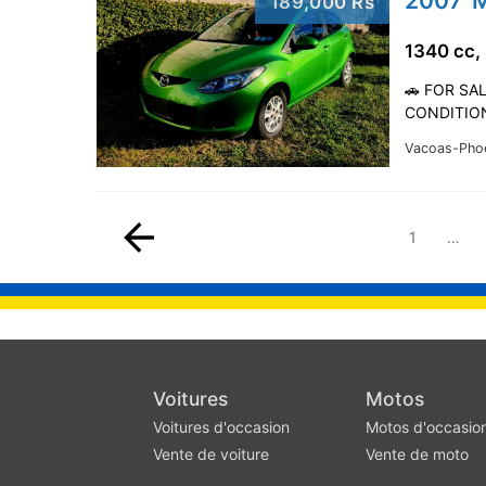
2007' 
189,000 Rs
1340 cc,
🚗 FOR SA
CONDITION 
Vacoas-Pho
1
…
Voitures
Motos
Voitures d'occasion
Motos d'occasio
Vente de voiture
Vente de moto