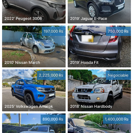
2022' Peugeot 3008
2019' Jaguar E-Pace
197,000 Rs
750,000 Rs
2010' Nissan March
2019' Honda Fit
2,225,000 Rs
Négociable
2025' Volkswagen Amarok
2018' Nissan Hardbody
890,000 Rs
1,400,000 Rs