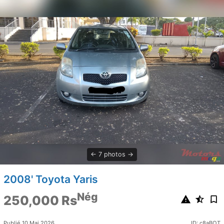
7 photos
2008' Toyota Yaris
Nég
250,000 Rs
Publié 10 Mai 2026
ID: c8aBOT