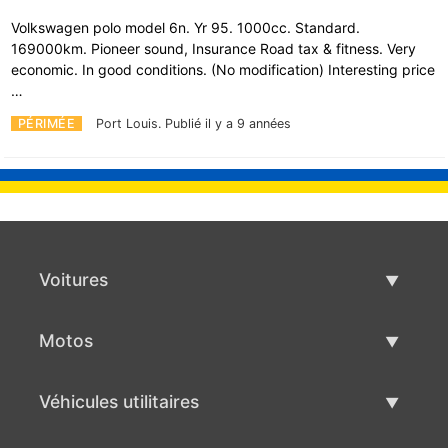
Volkswagen polo model 6n. Yr 95. 1000cc. Standard.
169000km. Pioneer sound, Insurance Road tax & fitness. Very
economic. In good conditions. (No modification) Interesting price
…
PÉRIMÉE
Port Louis.
Publié il y a 9 années
Voitures
Voitures d'occasion
Motos
Vente de voiture
Motos d'occasion
Véhicules utilitaires
Vente de moto
Véhicules utilitaires d'occasion