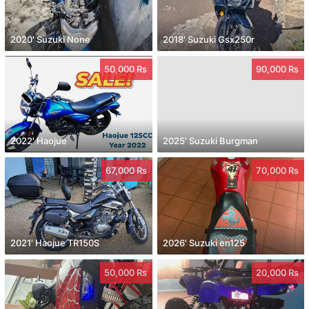
2020' Suzuki None
2018' Suzuki Gsx250r
50,000 Rs
90,000 Rs
2022' Haojue
2025' Suzuki Burgman
67,000 Rs
70,000 Rs
2021' Haojue TR150S
2026' Suzuki en125
50,000 Rs
20,000 Rs