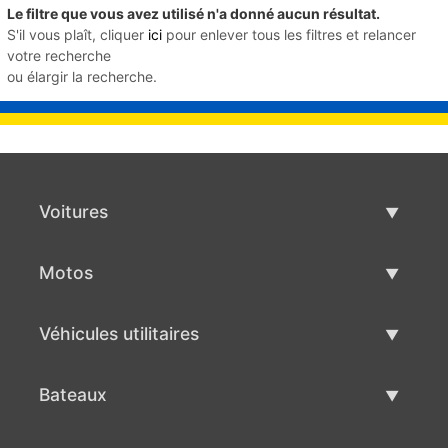
Le filtre que vous avez utilisé n'a donné aucun résultat.
S'il vous plaît, cliquer
ici
pour enlever tous les filtres et relancer
votre recherche
ou élargir la recherche.
Voitures
Voitures d'occasion
Motos
Vente de voiture
Motos d'occasion
Véhicules utilitaires
Vente de moto
Véhicules utilitaires d'occasion
Bateaux
Vente de véhicules utilitaires
Bateaux d'occasion