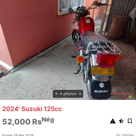
4 photos
2024' Suzuki 125cc
Nég
52,000 Rs
Publié 28 Mai 2026
ID: YSjQhp