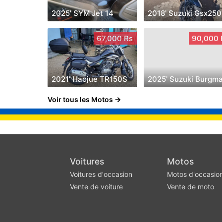
2025' SYM Jet 14
2018' Suzuki Gsx250
67,000 Rs
90,000 
2021' Haojue TR150S
2025' Suzuki Burgm
Voir tous les Motos
Voitures
Motos
Voitures d'occasion
Motos d'occasio
Vente de voiture
Vente de moto