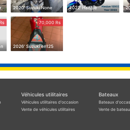
r
2020' Suzuki None
2022' Haojue
20
Rs
70,000 Rs
an
2026' Suzuki en125
Véhicules utilitaires
Bateaux
n
Véhicules utilitaires d'occasion
Bateaux d'occas
Vente de véhicules utilitaires
Vente de batea