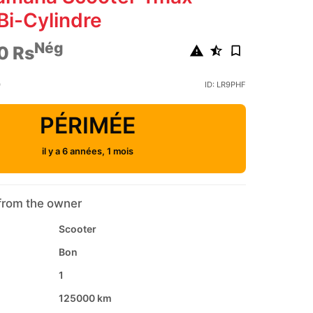
Bi-Cylindre
Nég
0 Rs
0
ID: LR9PHF
PÉRIMÉE
il y a 6 années, 1 mois
from the owner
Scooter
Bon
1
125000 km