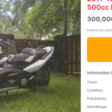
500cc 
300,00
Publié 9 Juin 202
Information 
Corps:
Condition:
Précédents:
Kilométrage: