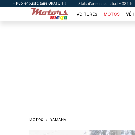
+ Publier publicitaire GRATUIT !
Stats d'annonce: actuel - 389, to
VOITURES
MOTOS
VÉH
MOTOS
YAMAHA