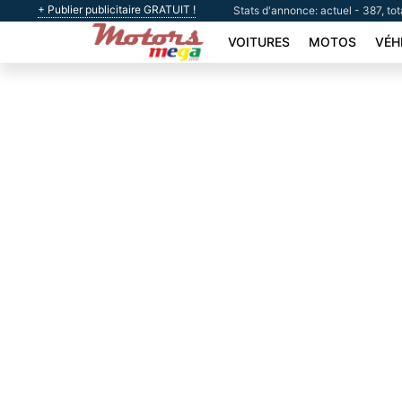
+ Publier publicitaire GRATUIT !
Stats d'annonce: actuel - 387, tot
VOITURES
MOTOS
VÉH