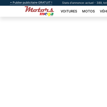
+ Publier publicitaire GRATUIT !
Stats d'annonce: actuel - 389, to
VOITURES
MOTOS
VÉH