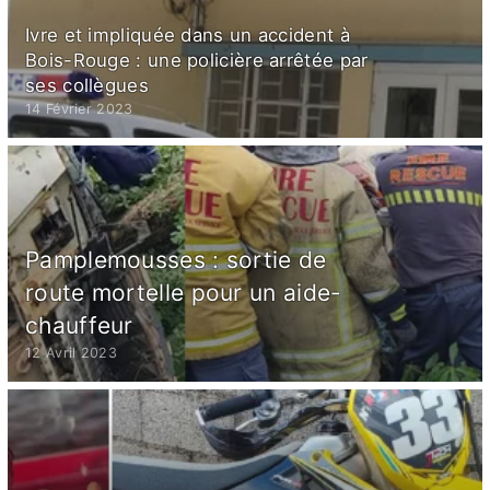
Ivre et impliquée dans un accident à
Bois-Rouge : une policière arrêtée par
ses collègues
14 Février 2023
Pamplemousses : sortie de
route mortelle pour un aide-
chauffeur
12 Avril 2023