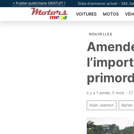
+ Publier publicitaire GRATUIT !
Stats d'annonce: actuel - 384, to
VOITURES
MOTOS
VÉH
NOUVELLES
Amendem
l’impor
primord
il y a 1 année, 5 mois - 2
Alain Jeannot
Barlen