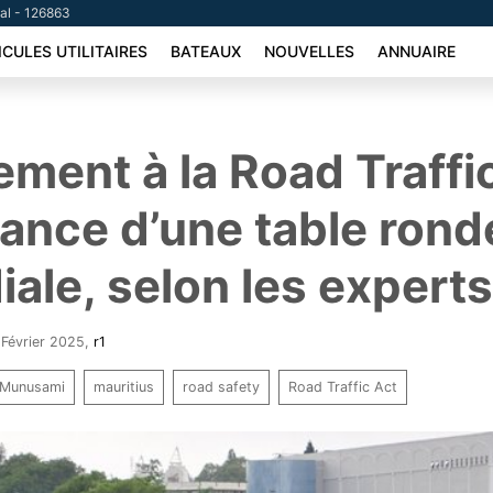
tal - 126863
ICULES UTILITAIRES
BATEAUX
NOUVELLES
ANNUAIRE
ent à la Road Traffic
tance d’une table rond
iale, selon les expert
7 Février 2025
,
r1
 Munusami
mauritius
road safety
Road Traffic Act