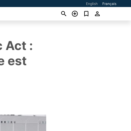
English
Français
 Act :
e est
s