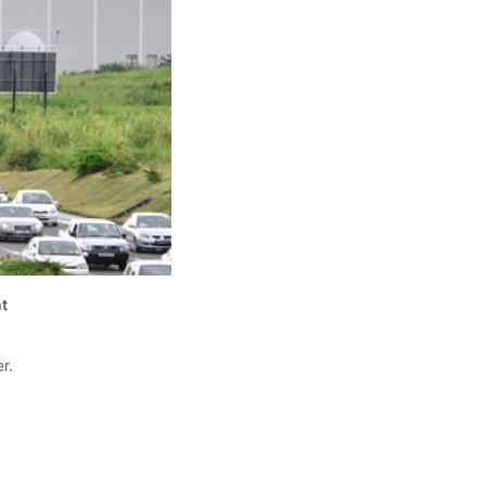
nt
r.