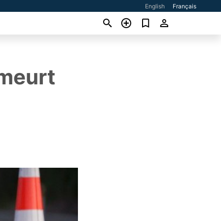
English
Français
 meurt