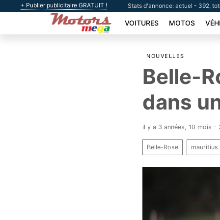
+ Publier publicitaire GRATUIT !
Stats d'annonce: actuel - 392, to
VOITURES
MOTOS
VÉH
NOUVELLES
Belle-R
dans un
il y a 3 années, 10 mois 
Belle-Rose
mauritius