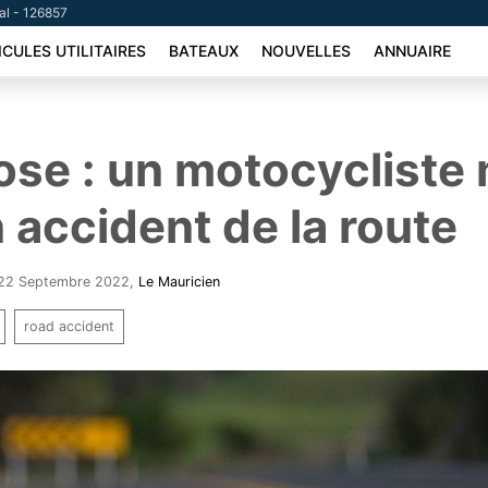
tal - 126857
ICULES UTILITAIRES
BATEAUX
NOUVELLES
ANNUAIRE
ose : un motocycliste
 accident de la route
- 22 Septembre 2022
,
Le Mauricien
road accident