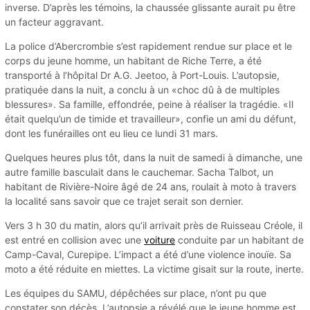
inverse. D’après les témoins, la chaussée glissante aurait pu être
un facteur aggravant.
La police d’Abercrombie s’est rapidement rendue sur place et le
corps du jeune homme, un habitant de Riche Terre, a été
transporté à l’hôpital Dr A.G. Jeetoo, à Port-Louis. L’autopsie,
pratiquée dans la nuit, a conclu à un «choc dû à de multiples
blessures». Sa famille, effondrée, peine à réaliser la tragédie. «Il
était quelqu’un de timide et travailleur», confie un ami du défunt,
dont les funérailles ont eu lieu ce lundi 31 mars.
Quelques heures plus tôt, dans la nuit de samedi à dimanche, une
autre famille basculait dans le cauchemar. Sacha Talbot, un
habitant de Rivière-Noire âgé de 24 ans, roulait à moto à travers
la localité sans savoir que ce trajet serait son dernier.
Vers 3 h 30 du matin, alors qu’il arrivait près de Ruisseau Créole, il
est entré en collision avec une
voiture
conduite par un habitant de
Camp-Caval, Curepipe. L’impact a été d’une violence inouïe. Sa
moto a été réduite en miettes. La victime gisait sur la route, inerte.
Les équipes du SAMU, dépêchées sur place, n’ont pu que
constater son décès. L’autopsie a révélé que le jeune homme est