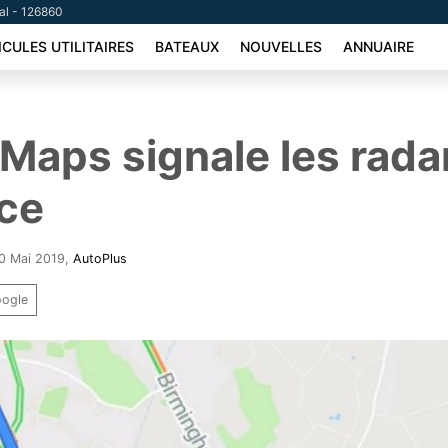
tal - 126860
ICULES UTILITAIRES
BATEAUX
NOUVELLES
ANNUAIRE
Maps signale les rada
ce
30 Mai 2019
,
AutoPlus
oogle