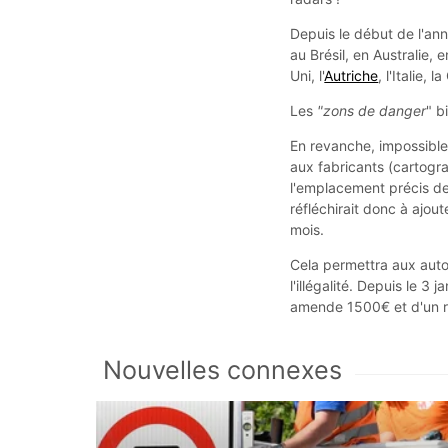
Depuis le début de l'an
au Brésil, en Australie,
Uni, l'
Autriche
, l'Italie,
Les
"zons de danger
" b
En revanche, impossible 
aux fabricants (cartogra
l'emplacement précis de
réfléchirait donc à ajou
mois.
Cela permettra aux auto
l'illégalité. Depuis le 3
amende 1500€ et d'un ret
Nouvelles connexes