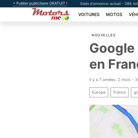
+ Publier publicitaire GRATUIT !
Stats d'annonce: actuel - 389, to
VOITURES
MOTOS
VÉH
NOUVELLES
Google 
en Fran
il y a 7 années, 2 mois - 
Europe
France
g