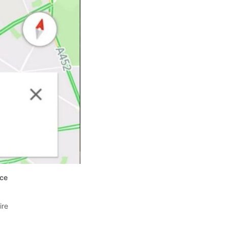
nce
ire