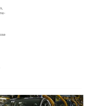
s,
ume-
pose
e