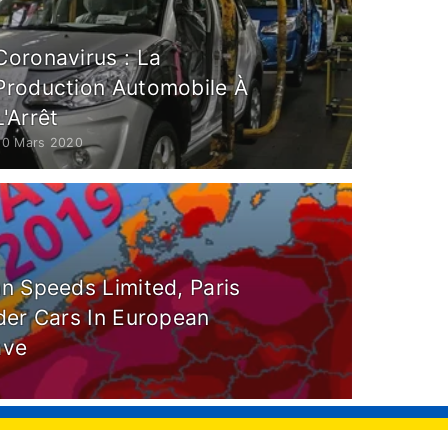
Coronavirus : La
Production Automobile À
L'Arrêt
20 Mars 2020
n Speeds Limited, Paris
der Cars In European
ave