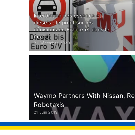
Interdiction des essence et
diesels : le point sur les
décisions en France et dans le
monde
21 Décembre 2020
Waymo Partners With Nissan, Re
Robotaxis
21 Juin 2019