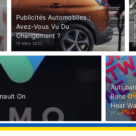
Publicités Automobiles :
Avez-Vous Vu Du
Changement ?
16 Mars 2022
Autobah
nault On
Bans Ol
Heat W
27 Juin 2019