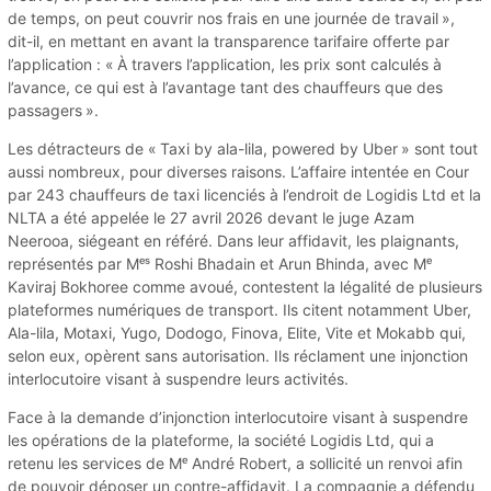
de temps, on peut couvrir nos frais en une journée de travail »,
dit-il, en mettant en avant la transparence tarifaire offerte par
l’application : « À travers l’application, les prix sont calculés à
l’avance, ce qui est à l’avantage tant des chauffeurs que des
passagers ».
Les détracteurs de « Taxi by ala-lila, powered by Uber » sont tout
aussi nombreux, pour diverses raisons. L’affaire intentée en Cour
par 243 chauffeurs de taxi licenciés à l’endroit de Logidis Ltd et la
NLTA a été appelée le 27 avril 2026 devant le juge Azam
Neerooa, siégeant en référé. Dans leur affidavit, les plaignants,
représentés par Mᵉˢ Roshi Bhadain et Arun Bhinda, avec Mᵉ
Kaviraj Bokhoree comme avoué, contestent la légalité de plusieurs
plateformes numériques de transport. Ils citent notamment Uber,
Ala-lila, Motaxi, Yugo, Dodogo, Finova, Elite, Vite et Mokabb qui,
selon eux, opèrent sans autorisation. Ils réclament une injonction
interlocutoire visant à suspendre leurs activités.
Face à la demande d’injonction interlocutoire visant à suspendre
les opérations de la plateforme, la société Logidis Ltd, qui a
retenu les services de Mᵉ André Robert, a sollicité un renvoi afin
de pouvoir déposer un contre-affidavit. La compagnie a défendu