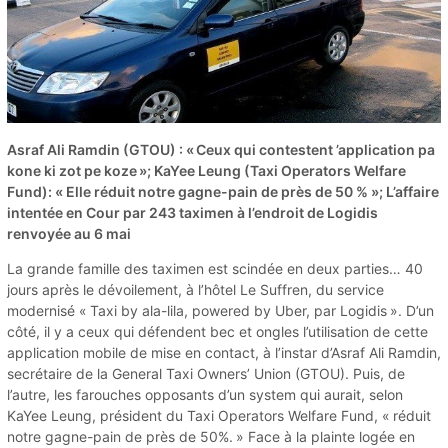
Asraf Ali Ramdin (GTOU) : « Ceux qui contestent ’application pa
kone ki zot pe koze »; KaYee Leung (Taxi Operators Welfare
Fund): « Elle réduit notre gagne-pain de près de 50 % »; L’affaire
intentée en Cour par 243 taximen à l’endroit de Logidis
renvoyée au 6 mai
La grande famille des taximen est scindée en deux parties… 40
jours après le dévoilement, à l’hôtel Le Suffren, du service
modernisé « Taxi by ala-lila, powered by Uber, par Logidis ». D’un
côté, il y a ceux qui défendent bec et ongles l’utilisation de cette
application mobile de mise en contact, à l’instar d’Asraf Ali Ramdin,
secrétaire de la General Taxi Owners’ Union (GTOU). Puis, de
l’autre, les farouches opposants d’un system qui aurait, selon
KaYee Leung, président du Taxi Operators Welfare Fund, « réduit
notre gagne-pain de près de 50%. » Face à la plainte logée en