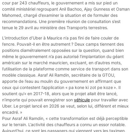
cour par 243 chauffeurs, le gouvernement a mis sur pied un
comité ministériel regroupant Anil Bachoo, Ajay Gunness et Osman
Mahomed, chargé d’examiner la situation et de formuler des
recommandations. Une première réunion de consultation s’est
tenue le 29 avril au ministère des Transports terrestres.
L’introduction d’Uber à Maurice n’a pas fini de faire couler de
l’encre. Pouvait-il en être autrement ? Deux camps tiennent des
positions diamétralement opposées sur la question, quand bien
même le gouvernement n’a pas autorisé l’implantation du géant
américain sur le marché mauricien, excluant, en d’autres mots,
l’utilisation de la plateforme comme service de transport dans son
modèle classique. Asraf Ali Ramdin, secrétaire de la GTOU,
apporte de l’eau au moulin du gouvernement en affirmant que
ceux qui contestent l’application « pa kone ki zot pe koze ». Il
soutient qu’« en 2017-18, alors que le projet allait être lancé,
n’importe qui pouvait enregistrer son
véhicule
pour travailler avec
Uber. Le projet lancé en 2026 se veut, selon lui, différent et mieux
encadré. »
Pour Asraf Ali Ramdin, « cette transformation est déjà perceptible
sur le terrain. L’activité des chauffeurs a connu un essor notable.
Aujourd’hui, ce sont les passagers qui viennent vers les taximen.