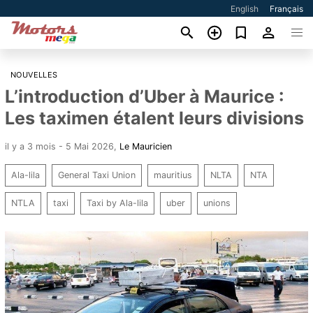
English
Français
NOUVELLES
L’introduction d’Uber à Maurice :
Les taximen étalent leurs divisions
il y a 3 mois - 5 Mai 2026
,
Le Mauricien
Ala-lila
General Taxi Union
mauritius
NLTA
NTA
NTLA
taxi
Taxi by Ala-lila
uber
unions