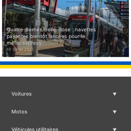
Quatre-Bornes/Belle-Rose : navettes
payantes bientôt lancées pour le
métro express
19 Juillet 2021
Voitures
Voitures d'occasion
Motos
Vente de voiture
Motos d'occasion
Véhicules utilitaires