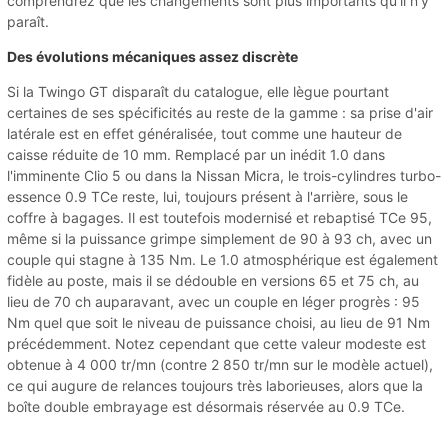
comprendrez que les changements sont plus importants qu'il n'y
paraît.
Des évolutions mécaniques assez discrète
Si la Twingo GT disparaît du catalogue, elle lègue pourtant
certaines de ses spécificités au reste de la gamme : sa prise d'air
latérale est en effet généralisée, tout comme une hauteur de
caisse réduite de 10 mm. Remplacé par un inédit 1.0 dans
l'imminente Clio 5 ou dans la Nissan Micra, le trois-cylindres turbo-
essence 0.9 TCe reste, lui, toujours présent à l'arrière, sous le
coffre à bagages. Il est toutefois modernisé et rebaptisé TCe 95,
même si la puissance grimpe simplement de 90 à 93 ch, avec un
couple qui stagne à 135 Nm. Le 1.0 atmosphérique est également
fidèle au poste, mais il se dédouble en versions 65 et 75 ch, au
lieu de 70 ch auparavant, avec un couple en léger progrès : 95
Nm quel que soit le niveau de puissance choisi, au lieu de 91 Nm
précédemment. Notez cependant que cette valeur modeste est
obtenue à 4 000 tr/mn (contre 2 850 tr/mn sur le modèle actuel),
ce qui augure de relances toujours très laborieuses, alors que la
boîte double embrayage est désormais réservée au 0.9 TCe.