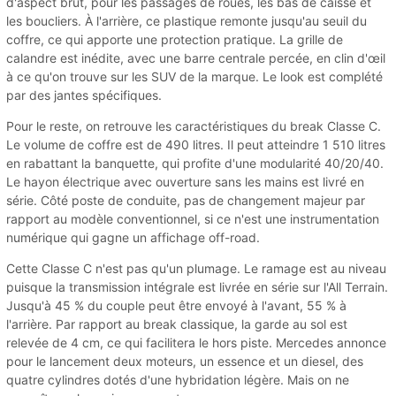
d'aspect brut, pour les passages de roues, les bas de caisse et
les boucliers. À l'arrière, ce plastique remonte jusqu'au seuil du
coffre, ce qui apporte une protection pratique. La grille de
calandre est inédite, avec une barre centrale percée, en clin d'œil
à ce qu'on trouve sur les SUV de la marque. Le look est complété
par des jantes spécifiques.
Pour le reste, on retrouve les caractéristiques du break Classe C.
Le volume de coffre est de 490 litres. Il peut atteindre 1 510 litres
en rabattant la banquette, qui profite d'une modularité 40/20/40.
Le hayon électrique avec ouverture sans les mains est livré en
série. Côté poste de conduite, pas de changement majeur par
rapport au modèle conventionnel, si ce n'est une instrumentation
numérique qui gagne un affichage off-road.
Cette Classe C n'est pas qu'un plumage. Le ramage est au niveau
puisque la transmission intégrale est livrée en série sur l'All Terrain.
Jusqu'à 45 % du couple peut être envoyé à l'avant, 55 % à
l'arrière. Par rapport au break classique, la garde au sol est
relevée de 4 cm, ce qui facilitera le hors piste. Mercedes annonce
pour le lancement deux moteurs, un essence et un diesel, des
quatre cylindres dotés d'une hybridation légère. Mais on ne