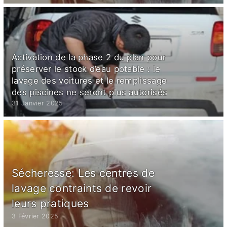
Activation de la phase 2 du plan pour
préserver le stock d’eau potable : le
lavage des voitures et le remplissage
des piscines ne seront plus autorisés
31 Janvier 2025
Sécheresse: Les centres de
lavage contraints de revoir
leurs pratiques
3 Février 2025