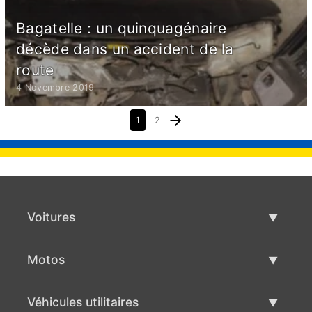
Bagatelle : un quinquagénaire
décède dans un accident de la
route
4 Novembre 2019
1
2
Voitures
Voitures d'occasion
Motos
Vente de voiture
Motos d'occasion
Véhicules utilitaires